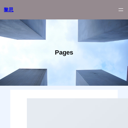
跳
黎思
至
内
容
Pages