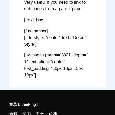
Very useful if you need to link to
sub pages from a parent page.
[/text_box]
[/ux_banner]
[title style=”center” text=”Default
Style”]
[ux_pages parent=”3021″ depth=”
1″ text_align=”center”
text_padding=”10px 10px 10px
10px”]
黎思 Lithinking！
发现、学习、思考、传播