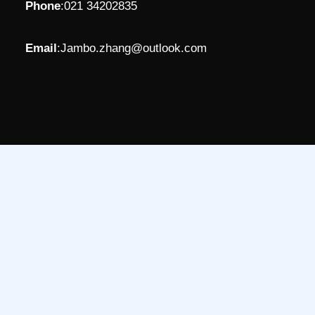
Phone
:
021 34202835
Email
:
Jambo.zhang@outlook.com
Facebook
YouTube
LinkedIn