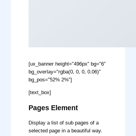
[ux_banner height=”496px” bg=”6″
bg_overlay=”rgba(0, 0, 0, 0.06)”
bg_pos=”52% 2%”]
[text_box]
Pages Element
Display a list of sub pages of a
selected page in a beautiful way.