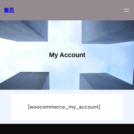
跳
黎思
至
内
容
My Account
[woocommerce_my_account]