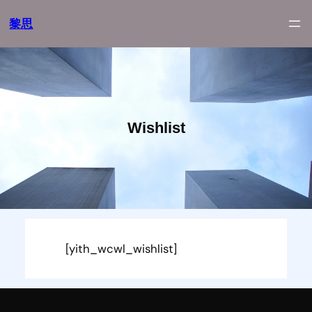
跳
黎思
至
内
容
Wishlist
[yith_wcwl_wishlist]